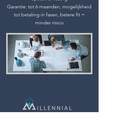
Garantie: tot 6 maanden, mogelijkheid
tot betaling in fasen, betere fit =
minder risico